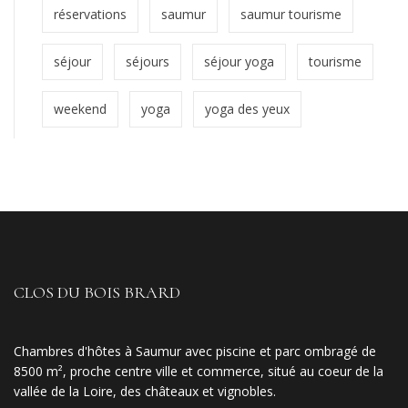
réservations
saumur
saumur tourisme
séjour
séjours
séjour yoga
tourisme
weekend
yoga
yoga des yeux
CLOS DU BOIS BRARD
Chambres d'hôtes à Saumur avec piscine et parc ombragé de
8500 m², proche centre ville et commerce, situé au coeur de la
vallée de la Loire, des châteaux et vignobles.