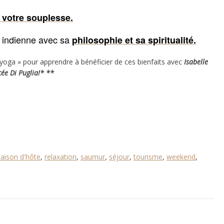
 votre souplesse.
e indienne avec sa
philosophie et sa spiritualité.
 yoga » pour apprendre à bénéficier de ces bienfaits avec
Isabelle
ée Di Puglia!* **
aison d'hôte
,
relaxation
,
saumur
,
séjour
,
tourisme
,
weekend
,