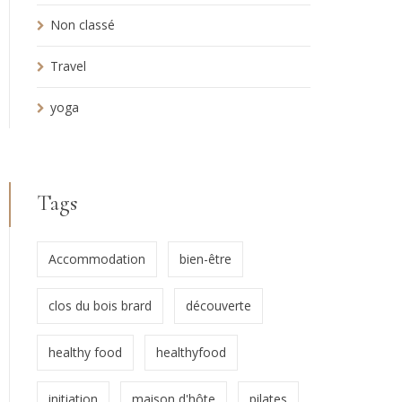
Non classé
Travel
yoga
Tags
Accommodation
bien-être
clos du bois brard
découverte
healthy food
healthyfood
initiation
maison d'hôte
pilates